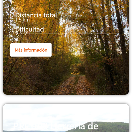
Distancia total
1,5 km
Dificultad
2-2-2-1
Más información
PRCU93 Herrería de