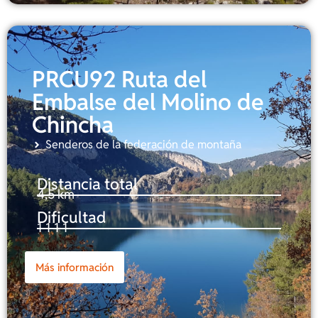
PRCU92 Ruta del
Embalse del Molino de
Chincha
Senderos de la federación de montaña
Distancia total
4,5 km
Dificultad
1-1-1-1
Más información