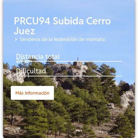
PRCU94 Subida Cerro
Juez
Senderos de la federación de montaña
Distancia total
2,9 km
Dificultad
1-1-1-1
Más información