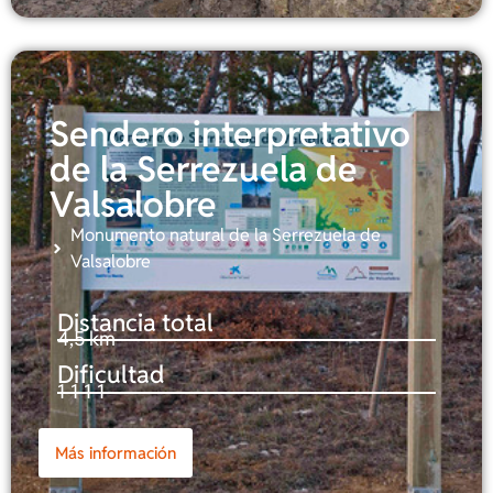
Sendero interpretativo
de la Serrezuela de
Valsalobre
Monumento natural de la Serrezuela de
Valsalobre
Distancia total
4,5 km
Dificultad
1-1-1-1
Más información