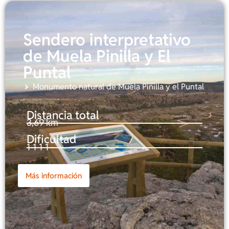
Sendero interpretativo
de Muela Pinilla y El
Puntal
Monumento natural de Muela Pinilla y el Puntal
Distancia total
3,69 km
Dificultad
1-1-1-1
Más información