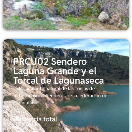
PRCU02 Sendero
Laguna Grande y el
Torcal de Lagunaseca
Monumento natural de las Torcas de
Lagunaseca
,
Senderos de la federación de
montaña
Distancia total
13,02 km