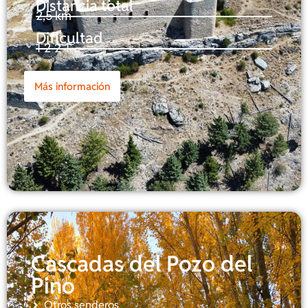
Distancia total
2,5 km
Dificultad
1-2-2-1
Más información
Cascadas del Pozo del
Pino
Otros senderos