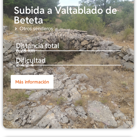
Subida a Valtablado de
Beteta
Otros senderos
Distancia total
6,28 km
Dificultad
2-4-2-4
Más información