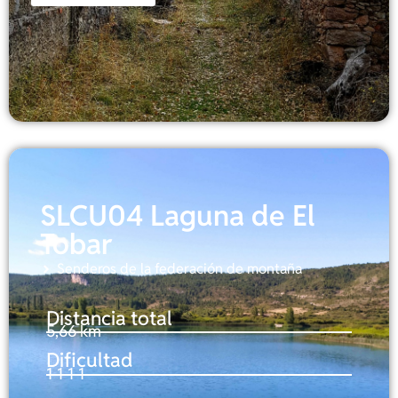
SLCU04 Laguna de El
Tobar
Senderos de la federación de montaña
Distancia total
5,66 km
Dificultad
1-1-1-1