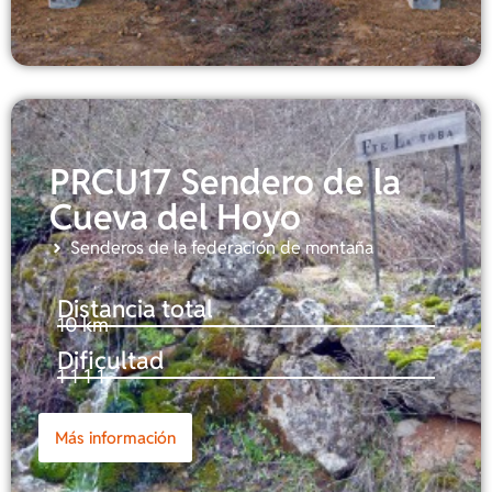
PRCU17 Sendero de la
Cueva del Hoyo
Senderos de la federación de montaña
Distancia total
10 km
Dificultad
1-1-1-1
Más información