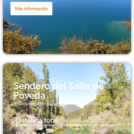
Más información
Sendero del Salto de
Poveda
Senderos en el parque natural del Alto Tajo
Distancia total
5 km