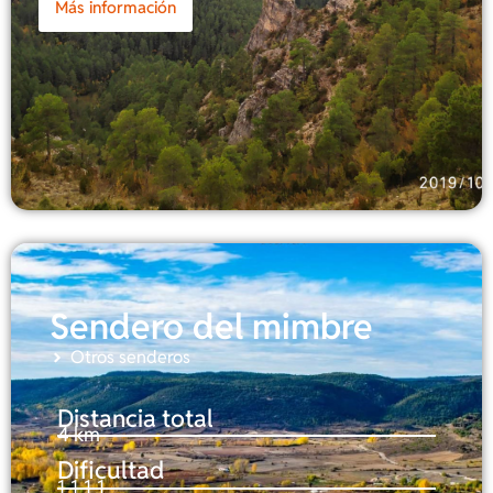
Más información
Sendero del mimbre
Otros senderos
Distancia total
4 km
Dificultad
1-1-1-1