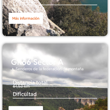
Dificultad
1-1-2-2
Más información
GR66 Sector A
Senderos de la federación de montaña
Distancia total
61,53 km
Dificultad