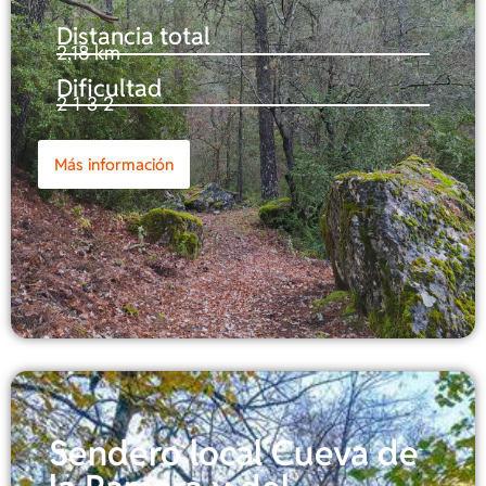
Distancia total
2,18 km
Dificultad
2-1-3-2
Más información
Sendero local Cueva de