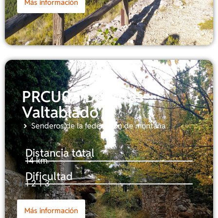
Más información
PRCU04 Dehesas-
Valtablado
Senderos de la federación de montaña
Distancia total
14 km
Dificultad
1-2-1-3
Más información