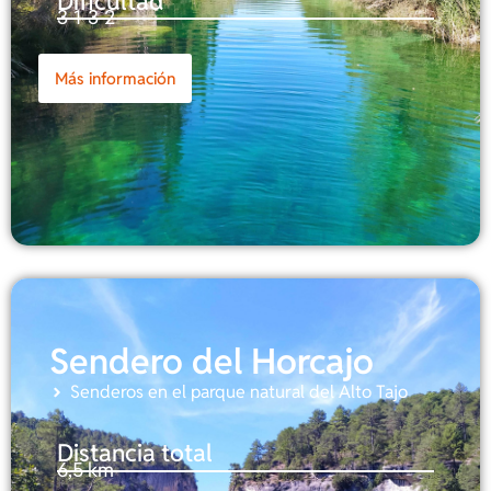
Dificultad
3-1-3-2
Más información
Sendero del Horcajo
Senderos en el parque natural del Alto Tajo
Distancia total
6,5 km