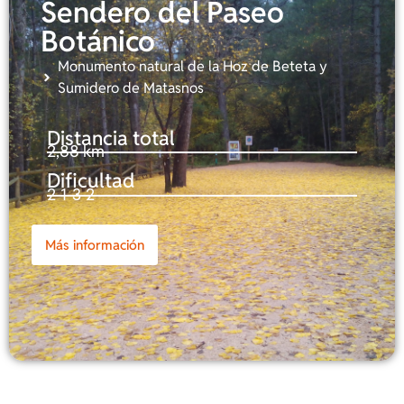
Sendero del Paseo
Botánico
Monumento natural de la Hoz de Beteta y
Sumidero de Matasnos
Distancia total
2,88 km
Dificultad
2-1-3-2
Más información