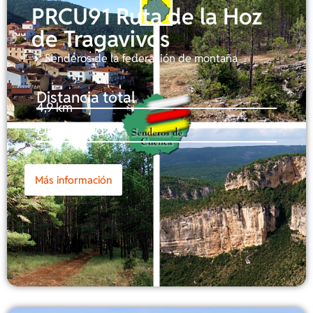
PRCU91 Ruta de la Hoz
de Tragavivos
Senderos de la federación de montaña
Distancia total
4,9 km
Dificultad
2-1-3-2
Más información