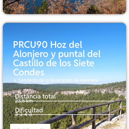
PRCU90 Hoz del
Alonjero y puntal del
Castillo de los Siete
Condes
Senderos de la federación de montaña
Distancia total
23,5 km
Dificultad
3-3-4-3