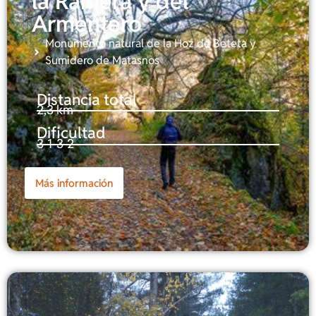
la Ramera y del
Armentero
Monumento natural de la Hoz de Beteta y
Sumidero de Matasnos
Distancia total
2,3 km
Dificultad
3-1-3-2
Más información