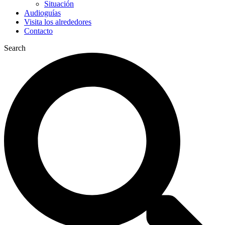
Situación
Audioguías
Visita los alrededores
Contacto
Search