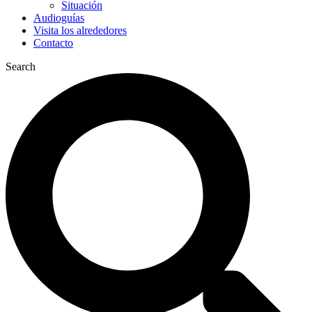
Situación
Audioguías
Visita los alrededores
Contacto
Search